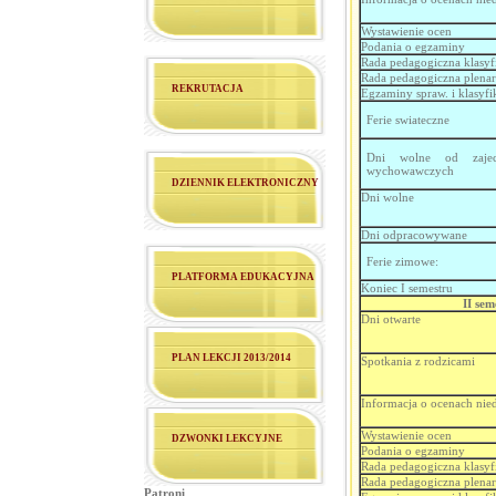
Wystawienie ocen
Podania o egzaminy
Rada pedagogiczna klasyf
Rada pedagogiczna plena
REKRUTACJA
Egzaminy spraw. i klasyfi
Ferie swiateczne
Dni wolne od zajec
wychowawczych
DZIENNIK ELEKTRONICZNY
Dni wolne
Dni odpracowywane
Ferie zimowe:
PLATFORMA EDUKACYJNA
Koniec I semestru
II sem
Dni otwarte
PLAN LEKCJI 2013/2014
Spotkania z rodzicami
Informacja o ocenach nie
Wystawienie ocen
DZWONKI LEKCYJNE
Podania o egzaminy
Rada pedagogiczna klasyf
Rada pedagogiczna plena
Patroni