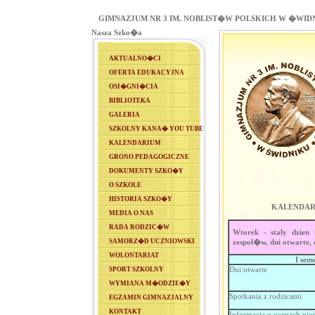
GIMNAZJUM NR 3 IM. NOBLIST�W POLSKICH W �WID
Nasza Szko�a
AKTUALNO�CI
OFERTA EDUKACYJNA
OSI�GNI�CIA
BIBLIOTEKA
GALERIA
SZKOLNY KANA� YOU TUBE
KALENDARIUM
GRONO PEDAGOGICZNE
DOKUMENTY SZKO�Y
O SZKOLE
HISTORIA SZKO�Y
KALENDARZ
MEDIA O NAS
RADA RODZIC�W
Wtorek - staly dzien 
SAMORZ�D UCZNIOWSKI
zespol�w, dni otwarte, 
WOLONTARIAT
I sem
Dni otwarte
SPORT SZKOLNY
WYMIANA M�ODZIE�Y
Spotkania z rodzicami
EGZAMIN GIMNAZJALNY
KONTAKT
Informacja o ocenach nie