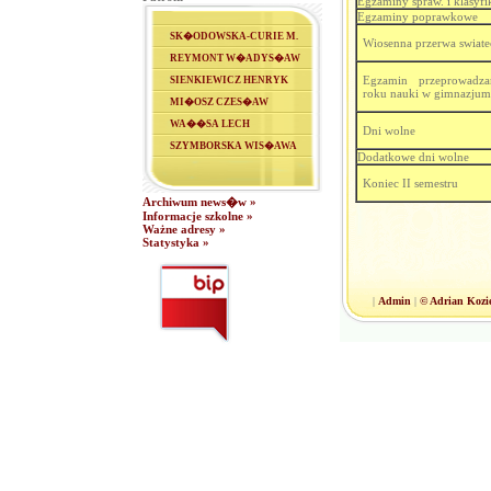
Egzaminy spraw. i klasyfi
Egzaminy poprawkowe
SK�ODOWSKA-CURIE M.
Wiosenna przerwa swiate
REYMONT W�ADYS�AW
Egzamin przeprowadz
SIENKIEWICZ HENRYK
roku nauki w gimnazjum
MI�OSZ CZES�AW
WA��SA LECH
Dni wolne
SZYMBORSKA WIS�AWA
Dodatkowe dni wolne
Koniec II semestru
Archiwum news�w »
Informacje szkolne »
Ważne adresy »
Statystyka »
|
Admin
|
© Adrian Koz