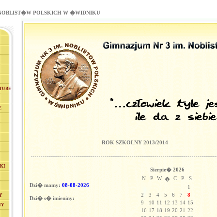
 NOBLIST�W POLSKICH W �WIDNIKU
TUBE
E
ROK SZKOLNY 2013/2014
KI
Sierpie� 2026
N
P
W
C
P
S
�
Dzi� mamy:
08-08-2026
1
2
3
4
5
6
7
8
Y
Dzi� s� imieniny:
9
10
11
12
13
14
15
NY
16
17
18
19
20
21
22