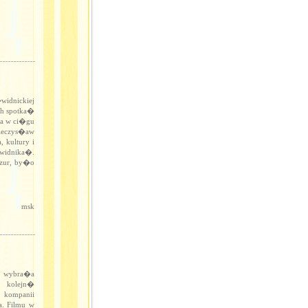
widnickiej
ych spotka�
ta w ci�gu
ieczys�aw
 kultury i
widnika�.
azur, by�o
msk
m wybra�a
 kolejn�
 kompanii
a. Filmu w