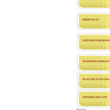
REKRUTACJA
DZIENNIK ELEKTRONI
PLATFORMA EDUKACY
PLAN LEKCJI 2013/2014
DZWONKI LEKCYJNE
Patroni