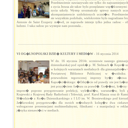
Przedstawienie nawiazywalo nie tylko do najwazniejszyc
z zycia Jezusa ale takze bylo przeplatane wsp�lczesnymi
zycia szkoly. Wystep urozmaicaly spiewy naszych ucz
akompaniamencie uzdolnionych uczni�w. Przedstawie
sie wszystkim podobalo, wielokrotnie bylo nagradzane b
Antonie de Saint Exupery m�wil, ze naprawde istnieje tylko jedna radosc - o
ludzmi. I taka radosc po wystepie nam pozostala...
VI OG�LNOPOLSKI DZIE� KULTURY I MEDI�W
- 16 stycznia 2014
W dn. 16 stycznia 2014r. uczniowie naszego gimnazj
dziennikarska) pod opiek� p. M. Stelmach � Kope� ucz
w kolejnych warsztatach medialnych dla gimnazjalist�w 
Powiatowej Bibliotece Publicznej w �widniku
przewodnim tegorocznej imprezy by�y s�owa 
Kapu�ci�skiego: �Odej�cie od prawdy nie jest fa�sz
jest przyj�ciem fa�szu za prawd�. Go��mi, kt�rzy 
imprez� poprzez przygotowanie prelekcji, wyk�ad�w, warsztat�w, byli p
Krajewski z Krajowej Rady Radiofonii i Telewizji, prof. Karol Klauza oraz dr Kam
M�odzie� z Ko�a Dziennikarskiego z I LO im. W. Broniewskiego pod kierun
Ja�kowskiej przygotowa�a dla swoich m�odszych koleg�w dwa ciekawe 
wzbogacone prezentacjami multimedialnymi, filmikami - z manipulacji w rekla
j�zyka nienawi�ci w mediach.