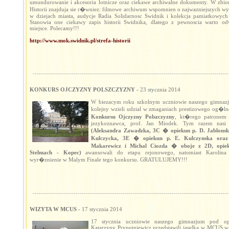
umundurowanie i akcesoria lotnicze oraz ciekawe archiwalne dokumenty. W zbior
Historii znajduja sie r�wniez: filmowe archiwum wspomnien o najwazniejszych wy
w dziejach miasta, audycje Radia Solidarnosc Swidnik i kolekcja pamiatkowych f
Stanowia one ciekawy zapis historii Swidnika, dlatego z pewnoscia warto od
miejsce. Polecamy!!!
http://www.mok.swidnik.pl/strefa-historii
KONKURS OJCZYZNY POLSZCZYZNY
- 23 stycznia 2014
W biezacym roku szkolnym uczniowie naszego gimnaz
kolejny wzieli udzial w zmaganiach prestizowego og�ln
Konkursu Ojczyzny Polszczyzny
, kt�rego patronem 
jezykoznawca, prof. Jan Miodek. Tym razem nasi 
(Aleksandra Zawadzka, 3C � opiekun p. D. Jablonsk
Kulczycka, 3E � opiekun p. E. Kulczynska oraz
Makarewicz i Michal Ciozda � oboje z 2D, opie
Stelmach - Kopec)
awansowali do etapu rejonowego, natomiast Karolina 
wyr�znienie w Malym Finale tego konkursu. GRATULUJEMY!!!
WIZYTA W MCUS
- 17 stycznia 2014
17 stycznia uczniowie naszego gimnazjum pod op
Katarzyny Pryputniewicz przedstawili jaselka w MCUS w