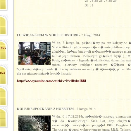
23
24
25
26
27
28
29
30
31
LUDZIE 60-LECIA W STREFIE HISTORII
- 7 lutego 2014
W dn. 7 lutego br. go�cili�my po raz kolejny w �
Strefie Historii, gdzie rozpocz�a si� seria jubileuszow
CZNY
z lud�mi, kt�rzy budowali to�samo�� naszego mias
60 lat jego historii. Pierwszym go�ciem by� p. M
Kruk, cz�owiek - legenda �widnickiego dziennikarstwa,
sportu, pierwszy redaktor naczelny �G�osu �
Spotkanie, kt�re prowadzi� obecny redaktor naczelny �G�osu��, p. Jan M
JNA
dla nas niezapomnian� lekcj� historii.
http://www.youtube.com/watch?v=Nv4RxkxIBBI
KOLEJNE SPOTKANIE Z HOBBITEM
- 7 lutego 2014
W dn. 6 i 7.02.2014r. m�odzie� naszego gimnazju
si� do �widnickiego Kina Lot, aby obejrze�
ekranizacj� niezwyk�ych przyg�d Bilbo Bagginsa i
Thorina ze �wiata wykreowanego przez J.R.R. Tolkien