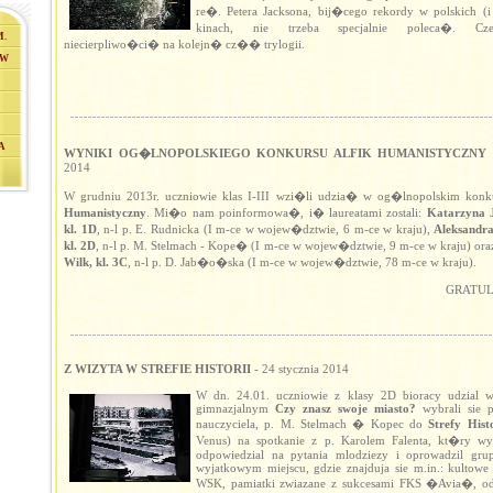
re�. Petera Jacksona, bij�cego rekordy w polskich (i 
kinach, nie trzeba specjalnie poleca�. C
.
niecierpliwo�ci� na kolejn� cz�� trylogii.
AW
A
WYNIKI OG�LNOPOLSKIEGO KONKURSU ALFIK HUMANISTYCZNY
-
2014
W grudniu 2013r. uczniowie klas I-III wzi�li udzia� w og�lnopolskim konk
Humanistyczny
. Mi�o nam poinformowa�, i� laureatami zostali:
Katarzyna 
kl. 1D
, n-l p. E. Rudnicka (I m-ce w wojew�dztwie, 6 m-ce w kraju),
Aleksandr
kl. 2D
, n-l p. M. Stelmach - Kope� (I m-ce w wojew�dztwie, 9 m-ce w kraju) or
Wilk, kl. 3C
, n-l p. D. Jab�o�ska (I m-ce w wojew�dztwie, 78 m-ce w kraju).
GRATUL
Z WIZYTA W STREFIE HISTORII
- 24 stycznia 2014
W dn. 24.01. uczniowie z klasy 2D bioracy udzial w
gimnazjalnym
Czy znasz swoje miasto?
wybrali sie 
nauczyciela, p. M. Stelmach � Kopec do
Strefy Histo
Venus) na spotkanie z p. Karolem Falenta, kt�ry wy
odpowiedzial na pytania mlodziezy i oprowadzil gr
wyjatkowym miejscu, gdzie znajduja sie m.in.: kultowe
WSK, pamiatki zwiazane z sukcesami FKS �Avia�, od