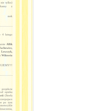
nie tylko)
zekamy z
msk
 4 lutego
ursie
Alfik
Jachowicz,
a Lewczyk,
az
Wiktoria
UJEMY!!!
 projekcie
pod opieka
rii
(Strefa
czerpujaco
upe po tym
 motocykle
znaczenia,