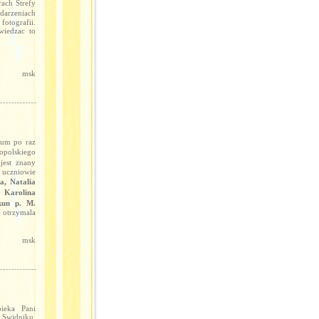
ach Strefy
darzeniach
otografii.
wiedzac to
msk
jum po raz
opolskiego
jest znany
uczniowie
a, Natalia
 Karolina
kun p. M.
otrzymala
msk
ieka Pani
 Swidniku.