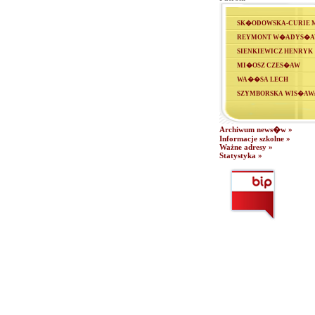
SK�ODOWSKA-CURIE M
REYMONT W�ADYS�
SIENKIEWICZ HENRYK
MI�OSZ CZES�AW
WA��SA LECH
SZYMBORSKA WIS�AW
Archiwum news�w »
Informacje szkolne »
Ważne adresy »
Statystyka »