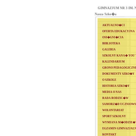
GIMNAZJUM NR 3 IM.
Nasza Szko�a
AKTUALNO�CI
OFERTA EDUKACYJNA
OSI�GNI�CIA
BIBLIOTEKA
GALERIA
SZKOLNY KANA� YOU 
KALENDARIUM
GRONO PEDAGOGICZN
DOKUMENTY SZKO�Y
O SZKOLE
HISTORIA SZKO�Y
MEDIA O NAS
RADA RODZIC�W
SAMORZ�D UCZNIOWS
WOLONTARIAT
SPORT SZKOLNY
WYMIANA M�ODZIE�
EGZAMIN GIMNAZJAL
KONTAKT