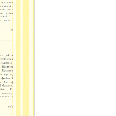
h wydarzen
 scenkami z
ennic przy
nie bardzo
rawami.
bcowania z
kp
um (sekcja
estniczyli
w Miejsko-
. Has�em
Ryszarda
em wprost,
u�wietnili
. Andrzej
il Mazurek.
kiem p. D.
warsztaty
mie oraz z
msk