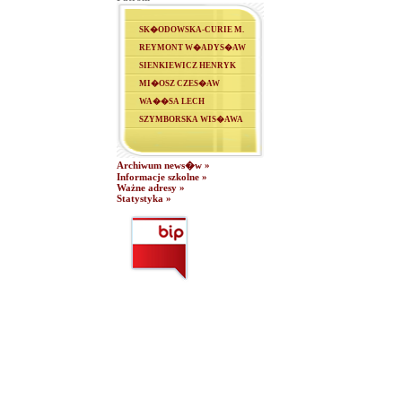
SK�ODOWSKA-CURIE M.
REYMONT W�ADYS�AW
SIENKIEWICZ HENRYK
MI�OSZ CZES�AW
WA��SA LECH
SZYMBORSKA WIS�AWA
Archiwum news�w »
Informacje szkolne »
Ważne adresy »
Statystyka »