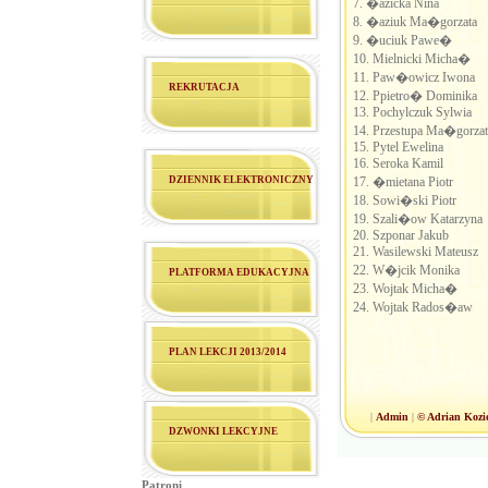
7. �azicka Nina
8. �aziuk Ma�gorzata
9. �uciuk Pawe�
10. Mielnicki Micha�
11. Paw�owicz Iwona
REKRUTACJA
12. Ppietro� Dominika
13. Pochylczuk Sylwia
14. Przestupa Ma�gorzat
15. Pytel Ewelina
16. Seroka Kamil
DZIENNIK ELEKTRONICZNY
17. �mietana Piotr
18. Sowi�ski Piotr
19. Szali�ow Katarzyna
20. Szponar Jakub
21. Wasilewski Mateusz
22. W�jcik Monika
PLATFORMA EDUKACYJNA
23. Wojtak Micha�
24. Wojtak Rados�aw
PLAN LEKCJI 2013/2014
|
Admin
|
© Adrian Koz
DZWONKI LEKCYJNE
Patroni