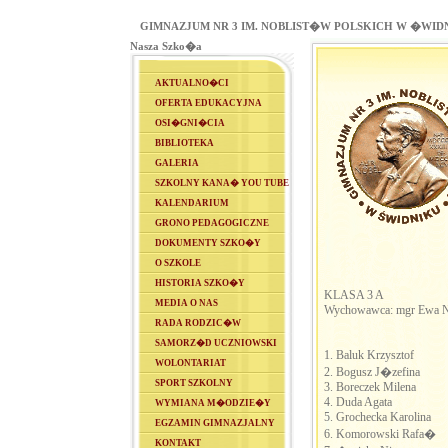
GIMNAZJUM NR 3 IM. NOBLIST�W POLSKICH W �WID
Nasza Szko�a
AKTUALNO�CI
OFERTA EDUKACYJNA
OSI�GNI�CIA
BIBLIOTEKA
GALERIA
SZKOLNY KANA� YOU TUBE
KALENDARIUM
GRONO PEDAGOGICZNE
DOKUMENTY SZKO�Y
O SZKOLE
HISTORIA SZKO�Y
KLASA 3 A
MEDIA O NAS
Wychowawca: mgr Ewa N
RADA RODZIC�W
SAMORZ�D UCZNIOWSKI
1. Baluk Krzysztof
WOLONTARIAT
2. Bogusz J�zefina
SPORT SZKOLNY
3. Boreczek Milena
4. Duda Agata
WYMIANA M�ODZIE�Y
5. Grochecka Karolina
EGZAMIN GIMNAZJALNY
6. Komorowski Rafa�
KONTAKT