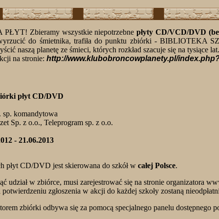
ŁYT! Zbieramy wszystkie niepotrzebne
płyty CD/VCD/DVD (be
ś wyrzucić do śmietnika, trafiła do punktu zbiórki - BIBLIOTE
cić naszą planetę ze śmieci, których rozkład szacuje się na tysiące lat
kcji na stronie:
http://www.klubobroncowplanety.pl/index.ph
biórki płyt CD/DVD
. sp. komandytowa
et Sp. z o.o., Teleprogram sp. z o.o.
2012 - 21.06.2013
ych płyt CD/DVD jest skierowana do szkół w
całej Polsce
.
ąć udział w zbiórce, musi zarejestrować się na stronie organizatora w
 potwierdzeniu zgłoszenia w akcji do każdej szkoły zostaną nieodpłatn
torem zbiórki odbywa się za pomocą specjalnego panelu dostępnego p