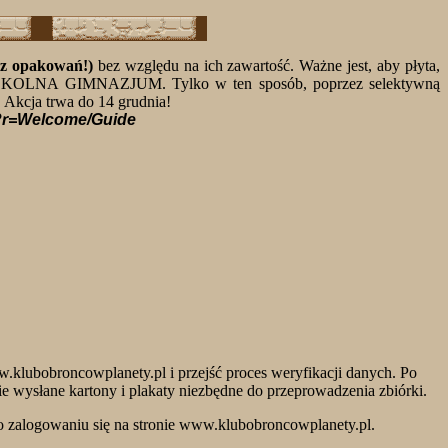
z opakowań!)
bez względu na ich zawartość. Ważne jest, aby płyta,
KA SZKOLNA GIMNAZJUM. Tylko w ten sposób, poprzez selektywną
. Akcja trwa do 14 grudnia!
p?r=Welcome/Guide
ww.klubobroncowplanety.pl i przejść proces weryfikacji danych. Po
ie wysłane kartony i plakaty niezbędne do przeprowadzenia zbiórki.
o zalogowaniu się na stronie www.klubobroncowplanety.pl.