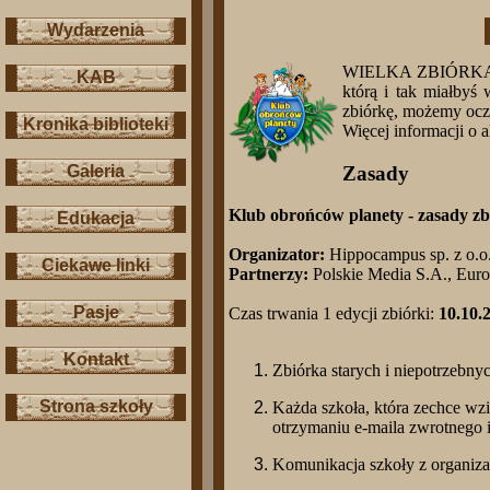
Wydarzenia
WIELKA ZBIÓRKA P
KAB
którą i tak miałby
zbiórkę, możemy oczyś
Kronika biblioteki
Więcej informacji o a
Zasady
Galeria
Klub obrońców planety - zasady z
Edukacja
Organizator:
Hippocampus sp. z o.o
Ciekawe linki
Partnerzy:
Polskie Media S.A., Euroz
Pasje
Czas trwania 1 edycji zbiórki:
10.10.
Kontakt
Zbiórka starych i niepotrzebn
Strona szkoły
Każda szkoła, która zechce wzi
otrzymaniu e-maila zwrotnego i
Komunikacja szkoły z organiza