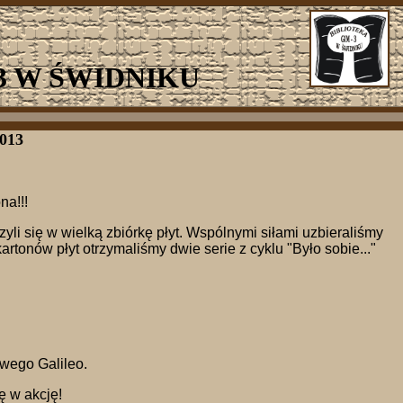
3 W ŚWIDNIKU
013
na!!!
li się w wielką zbiórkę płyt. Wspólnymi siłami uzbieraliśmy
artonów płyt otrzymaliśmy dwie serie z cyklu "Było sobie..."
wego Galileo.
 w akcję!