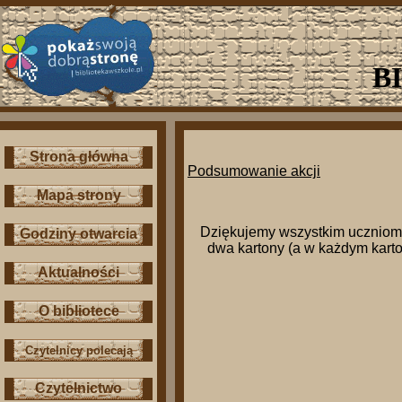
B
Strona główna
Podsumowanie akcji
Mapa strony
Dziękujemy wszystkim uczniom (o
Godziny otwarcia
dwa kartony (a w każdym kartoni
Aktualności
O bibliotece
Czytelnicy polecają
Czytelnictwo